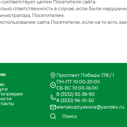
 соответствует целям Посетителя сайта.
ельно ответственность в случае, если были нарушен
инистратора, Посетителем.
спользование сайта Посетителю, если на то есть за
ню
Проспект Победы 178 / 1
ПН-ПТ 10:00-20:00
ас
СБ-ВС 10:00-16:00
уги
огалерея
8 (3532) 92-38-90
вости
8 (3532) 96-10-50
такты
elenakoptyakova@yandex.ru
Поиск