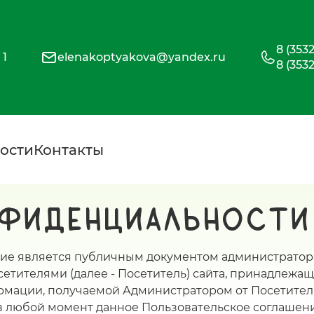
8 (353
 1
elenakoptyakova@yandex.ru
8 (353
ости
Контакты
нфиденциальности
ие является публичным документом администратора 
етителями (далее - Посетитель) сайта, принадлежащ
рмации, получаемой Администратором от Посетителя
в любой момент данное Пользовательское соглашени