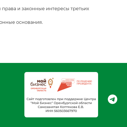
ы права и законные интересы третьих
конные основания.
https://