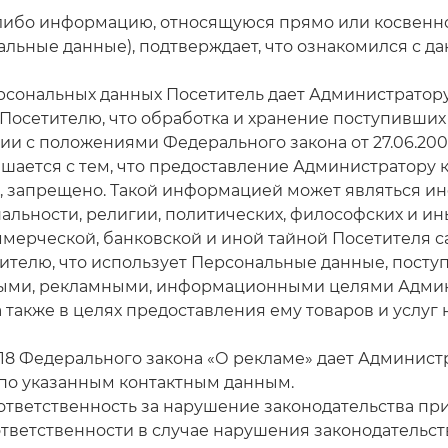
ю-либо информацию, относящуюся прямо или косвен
нальные данные), подтверждает, что ознакомился с 
сональных данных Посетитель дает Администратору 
 Посетителю, что обработка и хранение поступивши
вии с положениями Федерального закона от 27.06.20
лашается с тем, что предоставление Администратор
а, запрещено. Такой информацией может являться и
альности, религии, политических, философских и ин
мерческой, банковской и иной тайной Посетителя са
ителю, что использует Персональные данные, посту
ыми, рекламными, информационными целями Админис
а также в целях предоставления ему товаров и услуг
ст. 18 Федерального закона «О рекламе» дает Админис
по указанным контактным данным.
ответственность за нарушение законодательства пр
тветственности в случае нарушения законодательств